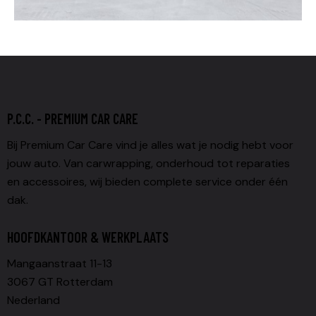
P.C.C. - PREMIUM CAR CARE
Bij Premium Car Care vind je alles wat je nodig hebt voor
jouw auto. Van carwrapping, onderhoud tot reparaties
en accessoires, wij bieden complete service onder één
dak.
HOOFDKANTOOR & WERKPLAATS
Mangaanstraat 11-13
3067 GT Rotterdam
Nederland