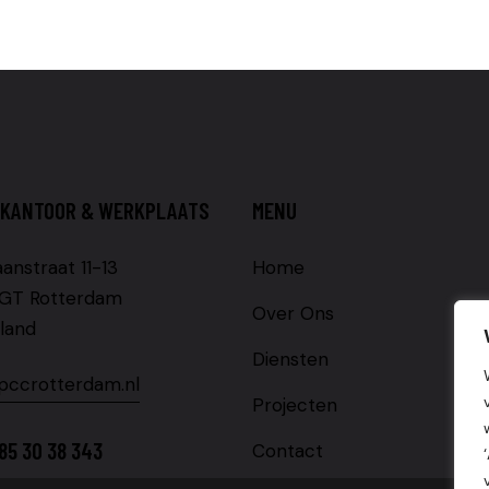
KANTOOR & WERKPLAATS
MENU
anstraat 11-13
Home
GT Rotterdam
Over Ons
land
Diensten
pccrotterdam.nl
Projecten
85 30 38 343
Contact