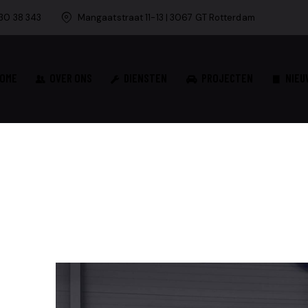
30 38 343
Mangaatstraat 11-13 | 3067 GT Rotterdam
OME
OVER ONS
DIENSTEN
PROJECTEN
NIEU