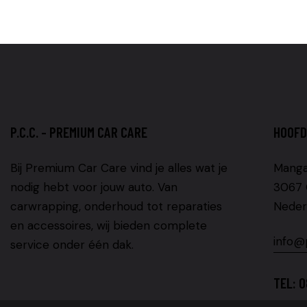
P.C.C. - PREMIUM CAR CARE
HOOFD
Bij Premium Car Care vind je alles wat je
Manga
nodig hebt voor jouw auto. Van
3067 
carwrapping, onderhoud tot reparaties
Neder
en accessoires, wij bieden complete
info@
service onder één dak.
TEL:
0