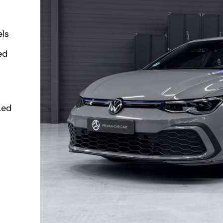
ls
ed
Led