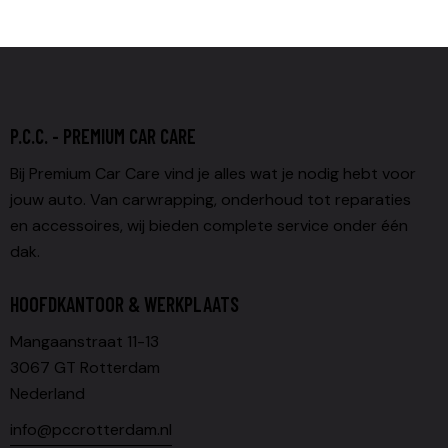
P.C.C. - PREMIUM CAR CARE
Bij Premium Car Care vind je alles wat je nodig hebt voor
jouw auto. Van carwrapping, onderhoud tot reparaties
en accessoires, wij bieden complete service onder één
dak.
HOOFDKANTOOR & WERKPLAATS
Mangaanstraat 11-13
3067 GT Rotterdam
Nederland
info@pccrotterdam.nl