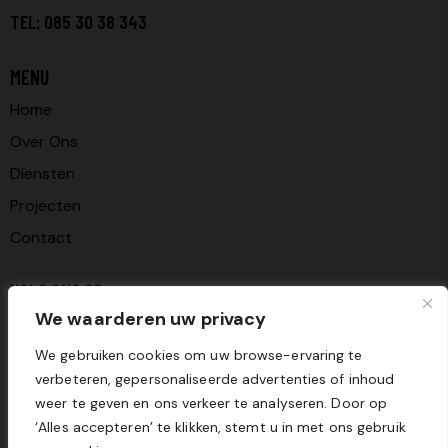
TEL:
085 30 38 343
MENU
Home
Over Ons
Diensten
Projecten
Contact
VOLG ONS OP
We waarderen uw privacy
Facebook
We gebruiken cookies om uw browse-ervaring te
Instagram
verbeteren, gepersonaliseerde advertenties of inhoud
Tik-tok
weer te geven en ons verkeer te analyseren. Door op
‘Alles accepteren’ te klikken, stemt u in met ons gebruik
Snapchat