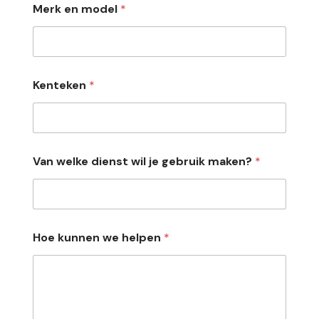
Merk en model
*
Kenteken
*
H
Van welke dienst wil je gebruik maken?
*
o
e
E
-
m
a
Hoe kunnen we helpen
*
i
l
*