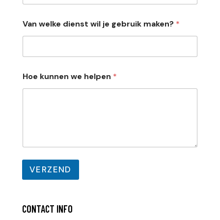
Van welke dienst wil je gebruik maken?
*
d
Hoe kunnen we helpen
*
i
e
n
s
t
N
a
a
m
j
VERZEND
e
CONTACT INFO